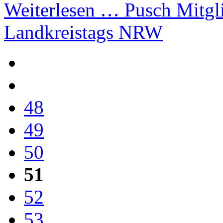
Weiterlesen …
Pusch Mitgli
Landkreistags NRW
48
49
50
51
52
53