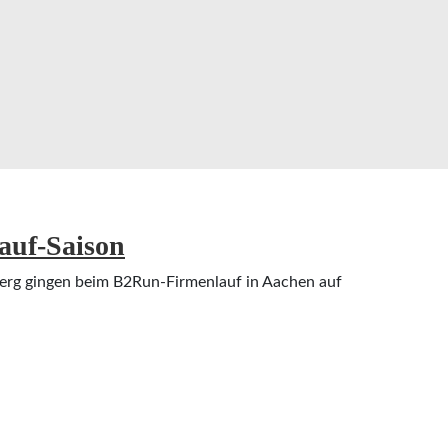
en Wassenberg und Myhl
lauf-Saison
erg gingen beim B2Run-Firmenlauf in Aachen auf
-Saison