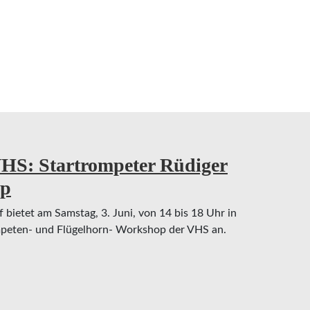
Politik geweckt
 VHS: Startrompeter Rüdiger
op
 bietet am Samstag, 3. Juni, von 14 bis 18 Uhr in
mpeten- und Flügelhorn- Workshop der VHS an.
: Startrompeter Rüdiger Baldauf gibt Trompeten-W