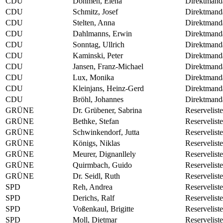
CDU
Dohmen, Elena
Direktmand
CDU
Schmitz, Josef
Direktmand
CDU
Stelten, Anna
Direktmand
CDU
Dahlmanns, Erwin
Direktmand
CDU
Sonntag, Ullrich
Direktmand
CDU
Kaminski, Peter
Direktmand
CDU
Jansen, Franz-Michael
Direktmand
CDU
Lux, Monika
Direktmand
CDU
Kleinjans, Heinz-Gerd
Direktmand
CDU
Bröhl, Johannes
Direktmand
GRÜNE
Dr. Grübener, Sabrina
Reserveliste
GRÜNE
Bethke, Stefan
Reserveliste
GRÜNE
Schwinkendorf, Jutta
Reserveliste
GRÜNE
Königs, Niklas
Reserveliste
GRÜNE
Meurer, Dignanllely
Reserveliste
GRÜNE
Quirmbach, Guido
Reserveliste
GRÜNE
Dr. Seidl, Ruth
Reserveliste
SPD
Reh, Andrea
Reserveliste
SPD
Derichs, Ralf
Reserveliste
SPD
Voßenkaul, Brigitte
Reserveliste
SPD
Moll, Dietmar
Reserveliste