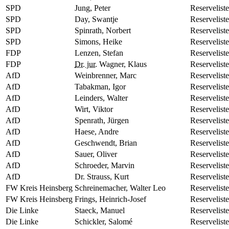
SPD
Jung, Peter
Reserveliste
SPD
Day, Swantje
Reserveliste
SPD
Spinrath, Norbert
Reserveliste
SPD
Simons, Heike
Reserveliste
FDP
Lenzen, Stefan
Reserveliste
FDP
Dr. jur.
Wagner, Klaus
Reserveliste
AfD
Weinbrenner, Marc
Reserveliste
AfD
Tabakman, Igor
Reserveliste
AfD
Leinders, Walter
Reserveliste
AfD
Wirt, Viktor
Reserveliste
AfD
Spenrath, Jürgen
Reserveliste
AfD
Haese, Andre
Reserveliste
AfD
Geschwendt, Brian
Reserveliste
AfD
Sauer, Oliver
Reserveliste
AfD
Schroeder, Marvin
Reserveliste
AfD
Dr. Strauss, Kurt
Reservelist
FW Kreis Heinsberg
Schreinemacher, Walter Leo
Reserveliste
FW Kreis Heinsberg
Frings, Heinrich-Josef
Reserveliste
Die Linke
Staeck, Manuel
Reserveliste
Die Linke
Schickler, Salomé
Reserveliste