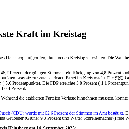
kste Kraft im Kreistag
 Heinsberg aufgerufen, ihren neuen Kreistag zu wählen. Die Wahlbetei
elte 46,7 Prozent der gültigen Stimmen, ein Rückgang von 4,8 Prozentpu
tpunkten, was sie zur zweitstärksten Partei im Kreis macht. Die
SPD
ka
n (-5,6 Prozentpunkte). Die
FDP
erreichte 3,8 Prozent (-1,1 Prozentpu
f 0,4 Prozent.
: Während die etablierten Parteien Verluste hinnehmen mussten, konnte
Pusch (CDU) wurde mit 62,6 Prozent der Stimmen im Amt bestätigt.
Di
rina Grübener (Grüne) 9,3 Prozent und Walter Schreinemacher (Freie Wä
reis Heinsberg am 14. September 2025: