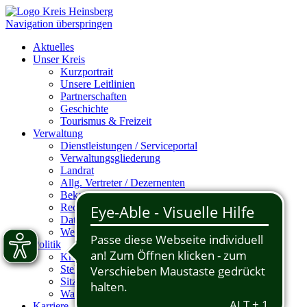
Navigation überspringen
Aktuelles
Unser Kreis
Kurzportrait
Unsere Leitlinien
Partnerschaften
Geschichte
Tourismus & Freizeit
Verwaltung
Dienstleistungen / Serviceportal
Verwaltungsgliederung
Landrat
Allg. Vertreter / Dezernenten
Bekanntmachungen
Rechtssammlung
Datenschutzhinweise
Weitere Themen
Politik
Kreistag
Stellvertretende Landräte
Sitzungsdokumente / Sitzungstermine
Wahlergebnisse & Sitzverteilung
Karriere