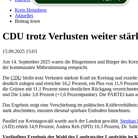
Kreis Heinsberg
Aktuelles
Beitrag lesen
CDU trotz Verlusten weiter stär
15.09.2025 15:03
Am 14. September 2025 waren die Bürgerinnen und Bürger des Kreises
der kommunalen Mitbestimmung entspricht.
Die
CDU
bleibt trotz Verlusten stärkste Kraft im Kreistag und erzi
deutlich zulegen und erreichte 16,2 Prozent, ein Plus von 11,9 Prozen
die Grünen mit 11,1 Prozent einen deutlichen Rückgang verzeichnete
und Die Linke 3,8 Prozent (+1,0 Prozentpunkte). Die PARTEI kam au
Das Ergebnis zeigt eine Verschiebung im politischen Kräfteverhältnis
stark abschnitten, mussten diesmal spürbare Einbußen hinnehmen.
Parallel zur Kreistagswahl wurde auch der Landrat gewählt.
Stephan 
(AfD) erhielt 14,9 Prozent, Andrea Reh (SPD) 10,3 Prozent, Dr. Sab
Vorläufiges Ergebnis der Wahl des Landrats/der Landrätin im K